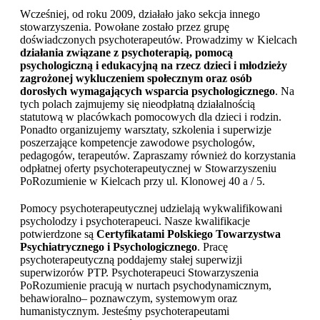
Wcześniej, od roku 2009, działało jako sekcja innego
stowarzyszenia. Powołane zostało przez grupę
doświadczonych psychoterapeutów. Prowadzimy w Kielcach
działania związane z psychoterapią, pomocą
psychologiczną i edukacyjną na rzecz dzieci i młodzieży
zagrożonej wykluczeniem społecznym oraz osób
dorosłych wymagających wsparcia psychologicznego
. Na
tych polach zajmujemy się nieodpłatną działalnością
statutową w placówkach pomocowych dla dzieci i rodzin.
Ponadto organizujemy warsztaty, szkolenia i superwizje
poszerzające kompetencje zawodowe psychologów,
pedagogów, terapeutów. Zapraszamy również do korzystania
odpłatnej oferty psychoterapeutycznej w Stowarzyszeniu
PoRozumienie w Kielcach przy ul. Klonowej 40 a / 5.
Pomocy psychoterapeutycznej udzielają wykwalifikowani
psycholodzy i psychoterapeuci. Nasze kwalifikacje
potwierdzone są
Certyfikatami Polskiego Towarzystwa
Psychiatrycznego i Psychologicznego
. Pracę
psychoterapeutyczną poddajemy stałej superwizji
superwizorów PTP. Psychoterapeuci Stowarzyszenia
PoRozumienie pracują w nurtach psychodynamicznym,
behawioralno– poznawczym, systemowym oraz
humanistycznym. Jesteśmy psychoterapeutami