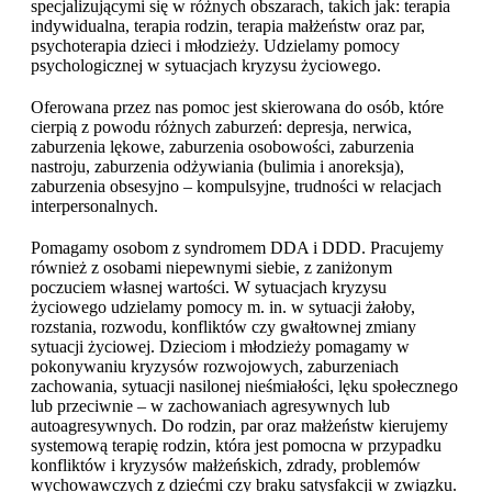
specjalizującymi się w różnych obszarach, takich jak: terapia
indywidualna, terapia rodzin, terapia małżeństw oraz par,
psychoterapia dzieci i młodzieży. Udzielamy pomocy
psychologicznej w sytuacjach kryzysu życiowego.
Oferowana przez nas pomoc jest skierowana do osób, które
cierpią z powodu różnych zaburzeń: depresja, nerwica,
zaburzenia lękowe, zaburzenia osobowości, zaburzenia
nastroju, zaburzenia odżywiania (bulimia i anoreksja),
zaburzenia obsesyjno – kompulsyjne, trudności w relacjach
interpersonalnych.
Pomagamy osobom z syndromem DDA i DDD. Pracujemy
również z osobami niepewnymi siebie, z zaniżonym
poczuciem własnej wartości. W sytuacjach kryzysu
życiowego udzielamy pomocy m. in. w sytuacji żałoby,
rozstania, rozwodu, konfliktów czy gwałtownej zmiany
sytuacji życiowej. Dzieciom i młodzieży pomagamy w
pokonywaniu kryzysów rozwojowych, zaburzeniach
zachowania, sytuacji nasilonej nieśmiałości, lęku społecznego
lub przeciwnie – w zachowaniach agresywnych lub
autoagresywnych. Do rodzin, par oraz małżeństw kierujemy
systemową terapię rodzin, która jest pomocna w przypadku
konfliktów i kryzysów małżeńskich, zdrady, problemów
wychowawczych z dziećmi czy braku satysfakcji w związku.